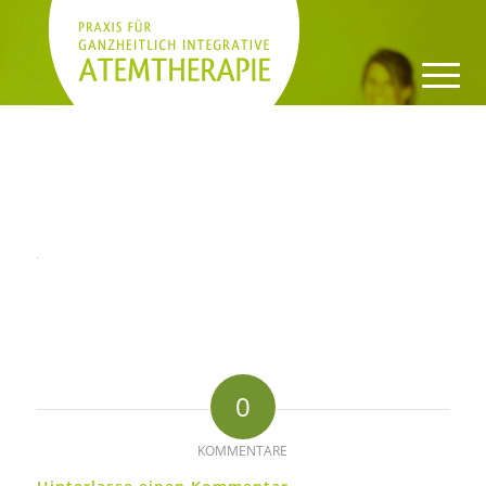
Paralax-Atemruppe
Du bist hier:
Startseite
/
Home
/
Paralax-Atemruppe
0
KOMMENTARE