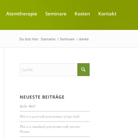
Atemtherapie
Seminare
Kosten
Kontakt
Du bist hier:
Startseite
/
Seminare
/
danke
NEUESTE BEITRÄGE
Hallo Welt!
This is a post with post format of type Link
This is a standard post format with preview
Picture