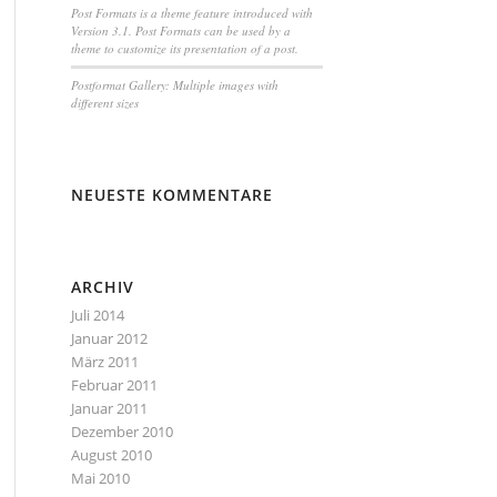
Post Formats is a theme feature introduced with
Version 3.1. Post Formats can be used by a
theme to customize its presentation of a post.
Postformat Gallery: Multiple images with
different sizes
NEUESTE KOMMENTARE
ARCHIV
Juli 2014
Januar 2012
März 2011
Februar 2011
Januar 2011
Dezember 2010
August 2010
Mai 2010